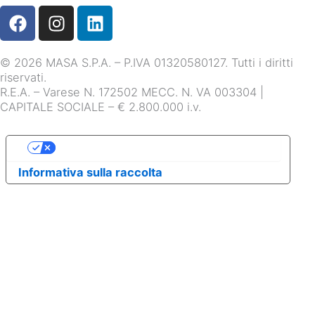
F
I
L
a
n
i
c
s
n
© 2026 MASA S.P.A. – P.IVA 01320580127. Tutti i diritti
e
t
k
riservati.
b
a
e
R.E.A. – Varese N. 172502 MECC. N. VA 003304 |
o
g
d
CAPITALE SOCIALE – € 2.800.000 i.v.
o
r
i
k
a
n
Le tue preferenze relative alla privacy
m
Informativa sulla raccolta