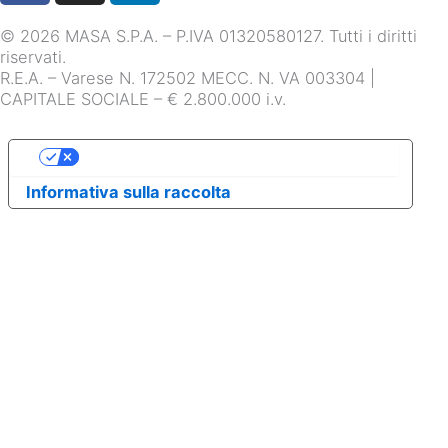
c
s
n
© 2026 MASA S.P.A. – P.IVA 01320580127. Tutti i diritti
e
t
k
riservati.
b
a
e
R.E.A. – Varese N. 172502 MECC. N. VA 003304 |
o
g
d
CAPITALE SOCIALE – € 2.800.000 i.v.
o
r
i
k
a
n
Le tue preferenze relative alla privacy
m
Informativa sulla raccolta