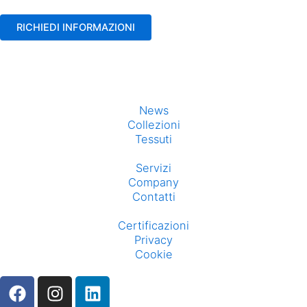
News
Collezioni
Tessuti
Servizi
Company
Contatti
Certificazioni
Privacy
Cookie
F
I
L
a
n
i